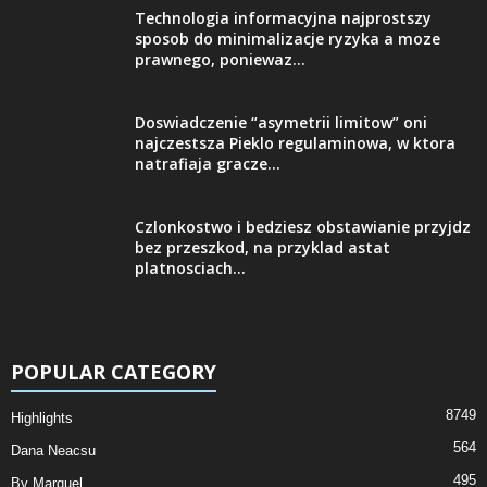
Technologia informacyjna najprostszy
sposob do minimalizacje ryzyka a moze
prawnego, poniewaz...
Doswiadczenie “asymetrii limitow” oni
najczestsza Pieklo regulaminowa, w ktora
natrafiaja gracze...
Czlonkostwo i bedziesz obstawianie przyjdz
bez przeszkod, na przyklad astat
platnosciach...
POPULAR CATEGORY
8749
Highlights
564
Dana Neacsu
495
By Marquel